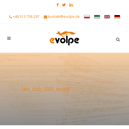
+48 513 706 297
kontakt@evolpe.de
case_study_MAN_mockup