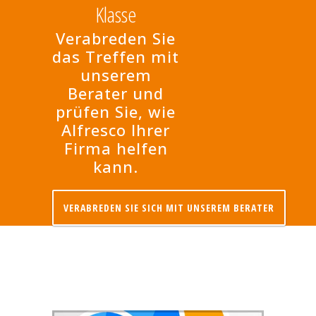
Klasse
Verabreden Sie
das Treffen mit
unserem
Berater und
prüfen Sie, wie
Alfresco Ihrer
Firma helfen
kann.
VERABREDEN SIE SICH MIT UNSEREM BERATER