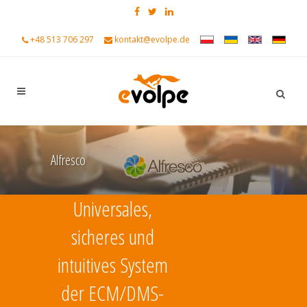
+48 513 706 297
kontakt@evolpe.de
Alfresco
Universales,
sicheres und
intuitives System
der ECM/DMS-