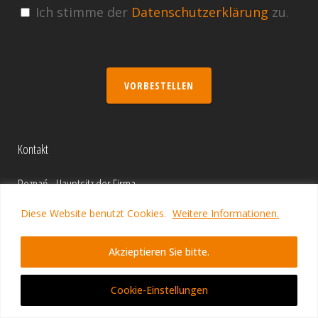
Ich stimme der
Datenschutzerklärung
zu.
VORBESTELLEN
Kontakt
Poznań - Hauptsitz der Firma
Winogrady Business Center
Diese Website benutzt Cookies.
Weitere Informationen.
Aleje Solidarności 46
61-696 Poznań
Akzieptieren Sie bitte.
Polen
+48 513 706 297
Cookie-Einstellungen
kontakt@evolpe.de