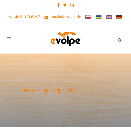
+48 513 706 297
kontakt@evolpe.de
metabase-logo-evolpe-com