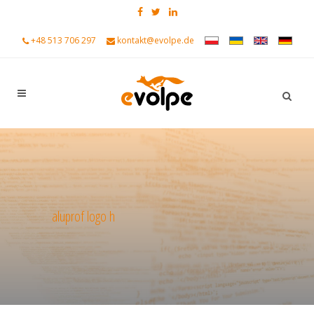
+48 513 706 297
kontakt@evolpe.de
aluprof logo h