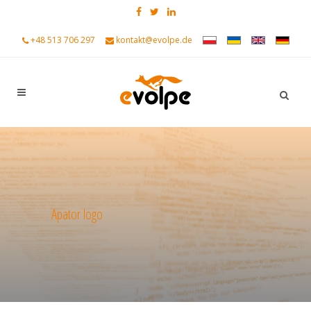
+48 513 706 297
kontakt@evolpe.de
Apator logo