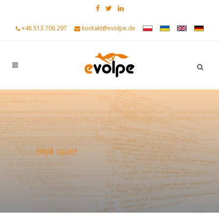
+48 513 706 297
kontakt@evolpe.de
empik square