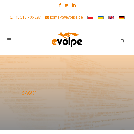
+48 513 706 297
kontakt@evolpe.de
skycash