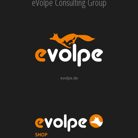
eVolpe Consulting Group
evolpe.de