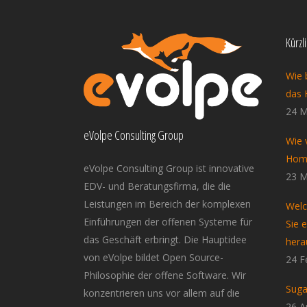
Kürzl
Wie 
das 
24 M
eVolpe Consulting Group
Wie 
Home
eVolpe Consulting Group ist innovative
23 M
EDV- und Beratungsfirma, die die
Leistungen im Bereich der komplexen
Welc
Einführungen der offenen Systeme für
Sie 
das Geschäft erbringt. Die Hauptidee
hera
von eVolpe bildet Open Source-
24 F
Philosophie der offene Software. Wir
Suga
konzentrieren uns vor allem auf die
26 A