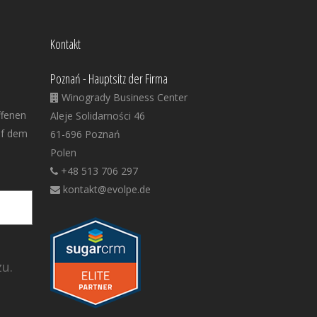
Kontakt
Poznań - Hauptsitz der Firma
Winogrady Business Center
ffenen
Aleje Solidarności 46
uf dem
61-696 Poznań
Polen
+48 513 706 297
kontakt@evolpe.de
u.