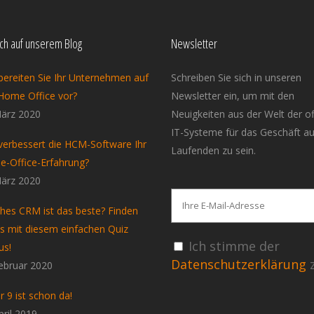
ich auf unserem Blog
Newsletter
bereiten Sie Ihr Unternehmen auf
Schreiben Sie sich in unseren
Home Office vor?
Newsletter ein, um mit den
ärz 2020
Neuigkeiten aus der Welt der o
IT-Systeme für das Geschäft a
verbessert die HCM-Software Ihr
Laufenden zu sein.
-Office-Erfahrung?
ärz 2020
hes CRM ist das beste? Finden
es mit diesem einfachen Quiz
Ich stimme der
us!
Datenschutzerklärung
z
ebruar 2020
r 9 ist schon da!
pril 2019