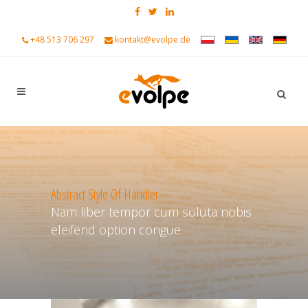
+48 513 706 297
kontakt@evolpe.de
Abstract Style Of Handler
Nam liber tempor cum soluta nobis
eleifend option congue.