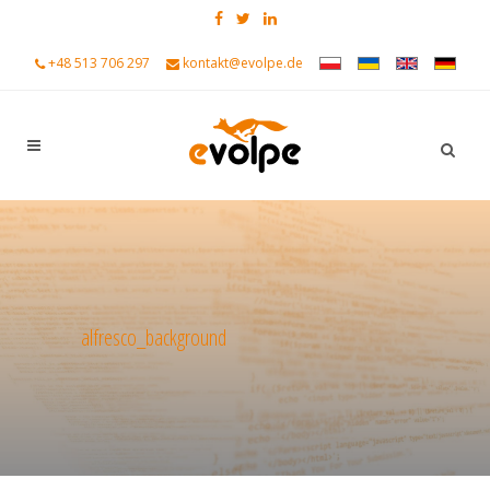
+48 513 706 297
kontakt@evolpe.de
alfresco_background