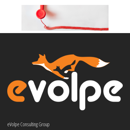
eVolpe Consulting Group