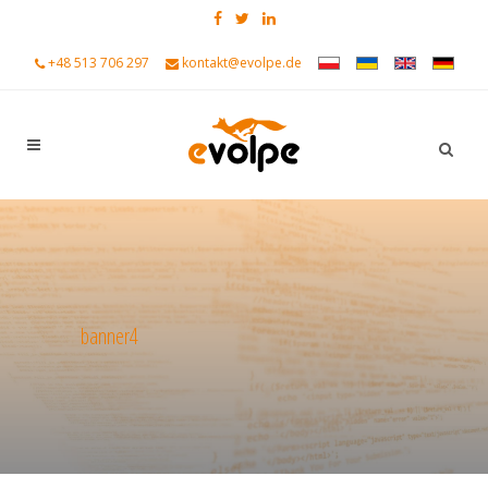
+48 513 706 297
kontakt@evolpe.de
banner4