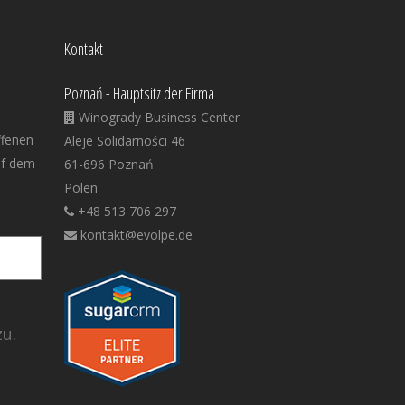
Kontakt
Poznań - Hauptsitz der Firma
Winogrady Business Center
ffenen
Aleje Solidarności 46
uf dem
61-696 Poznań
Polen
+48 513 706 297
kontakt@evolpe.de
u.