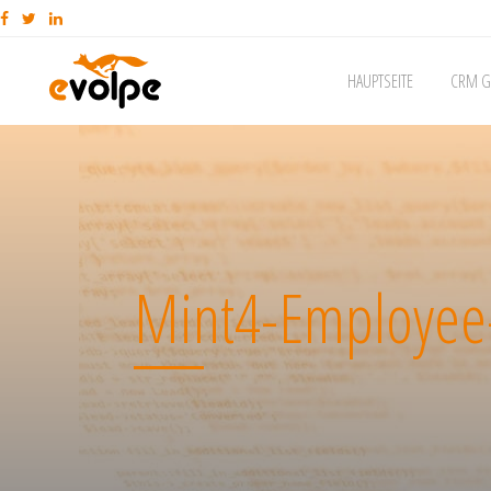
HAUPTSEITE
CRM G
Mint4-Employee