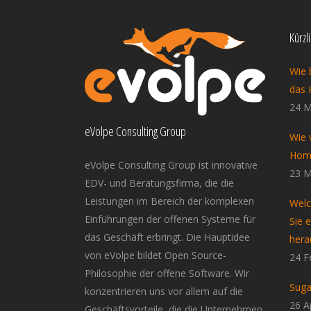
Kürzl
Wie 
das 
24 M
eVolpe Consulting Group
Wie 
Home
eVolpe Consulting Group ist innovative
23 M
EDV- und Beratungsfirma, die die
Leistungen im Bereich der komplexen
Welc
Einführungen der offenen Systeme für
Sie 
das Geschäft erbringt. Die Hauptidee
hera
von eVolpe bildet Open Source-
24 F
Philosophie der offene Software. Wir
Suga
konzentrieren uns vor allem auf die
26 A
Geschäftsvorteile, die die Unternehmen