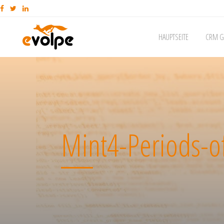
HAUPTSEITE
CRM G
Mint4-Periods-