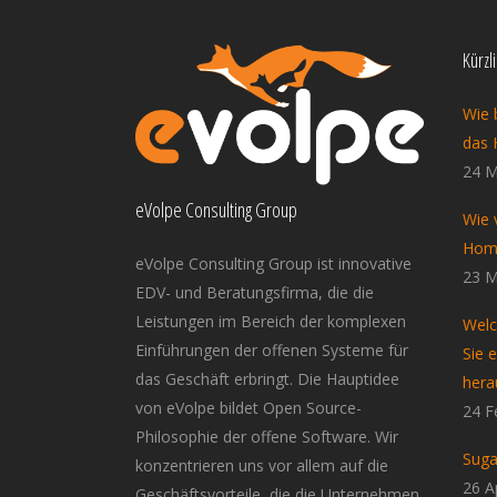
Kürzl
Wie 
das 
24 M
eVolpe Consulting Group
Wie 
Home
eVolpe Consulting Group ist innovative
23 M
EDV- und Beratungsfirma, die die
Leistungen im Bereich der komplexen
Welc
Einführungen der offenen Systeme für
Sie 
das Geschäft erbringt. Die Hauptidee
hera
von eVolpe bildet Open Source-
24 F
Philosophie der offene Software. Wir
Suga
konzentrieren uns vor allem auf die
26 A
Geschäftsvorteile, die die Unternehmen