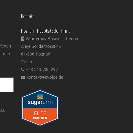
Kontakt
Poznań - Hauptsitz der Firma
Winogrady Business Center
ffenen
Aleje Solidarności 46
uf dem
61-696 Poznań
Polen
+48 513 706 297
kontakt@evolpe.de
u.