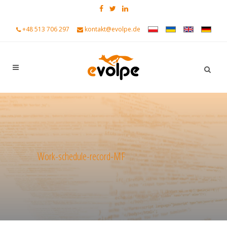
+48 513 706 297
kontakt@evolpe.de
Work-schedule-record-MF