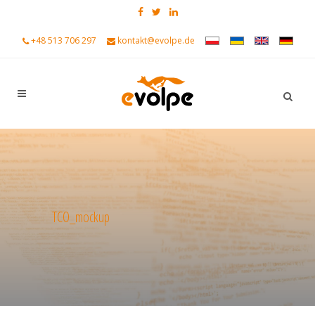
+48 513 706 297
kontakt@evolpe.de
TCO_mockup