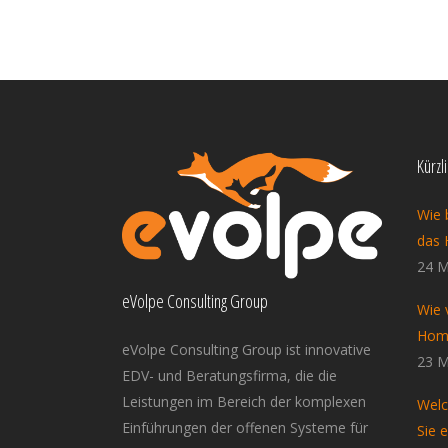
Kürzl
Wie 
das 
24 M
eVolpe Consulting Group
Wie 
Home
eVolpe Consulting Group ist innovative
23 M
EDV- und Beratungsfirma, die die
Leistungen im Bereich der komplexen
Welc
Einführungen der offenen Systeme für
Sie 