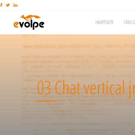
HAUPTSEITE
CRM G
03 Chat vertical j