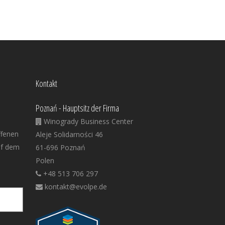
Kontakt
Poznań - Hauptsitz der Firma
Winogrady Business Center
ffenen
Aleje Solidarności 46
uf dem
61-696 Poznań
Polen
+48 513 706 297
kontakt@evolpe.de