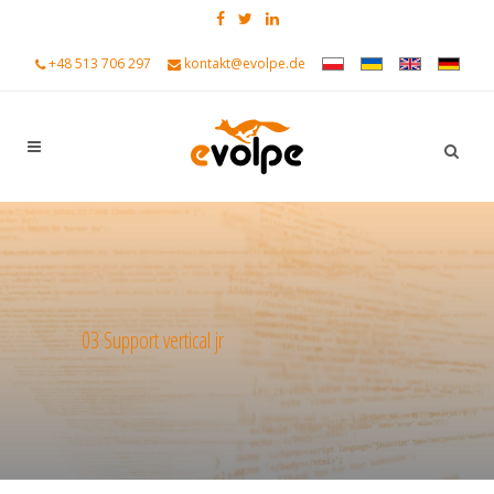
+48 513 706 297
kontakt@evolpe.de
03 Support vertical jr