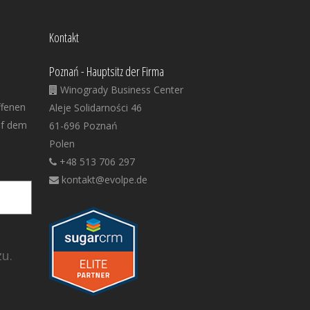
Kontakt
Poznań - Hauptsitz der Firma
Winogrady Business Center
ffenen
Aleje Solidarności 46
uf dem
61-696 Poznań
Polen
+48 513 706 297
kontakt@evolpe.de
u.