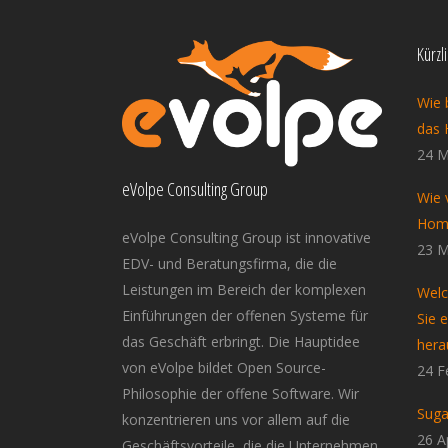
Kürzl
Wie 
das 
24 M
eVolpe Consulting Group
Wie 
Home
eVolpe Consulting Group ist innovative
23 M
EDV- und Beratungsfirma, die die
Leistungen im Bereich der komplexen
Welc
Einführungen der offenen Systeme für
Sie 
das Geschäft erbringt. Die Hauptidee
hera
von eVolpe bildet Open Source-
24 F
Philosophie der offene Software. Wir
Suga
konzentrieren uns vor allem auf die
26 A
Geschäftsvorteile, die die Unternehmen