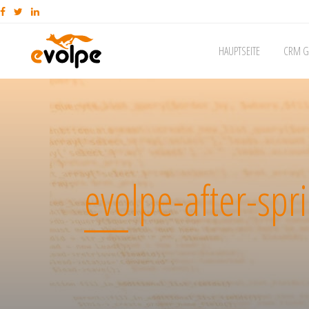
HAUPTSEITE
CRM G
evolpe-after-spri