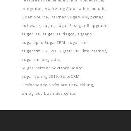
Features to remember
hint
homeoffice
integrator
Marketing Automation
mautic
Open Source
Partner SugarCRM
pcmag
software
sugar
sugar 8
sugar 8 upgrade
sugar 8.0
sugar 8.0 dsgvo
sugar 9
sugarbpm
SugarCRM
sugar crm
sugarcrm DSGVO
SugarCRM Elite Partner
sugarcrm upgrade
Sugar Partner Advisory Board
sugar spring 2019
SuiteCRM
Umfassende Software-Entwicklung
winogrady business center