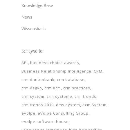
Knowledge Base
News
Wissensbasis
Schlagwörter
API
business choice awards
Business Relationship Intelligence
CRM
crm dantenbank
crm database
crm dsgvo
crm ecm
crm practices
crm system
crm systeme
crm trends
crm trends 2019
dms system
ecm System
evolpe
eVolpe Consulting Group
evolpe software house