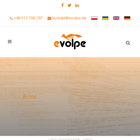
+48 513 706 297
kontakt@evolpe.de
Archive
ALL
ALLGEMEIN
ANKÜNDIGUNGEN
CRM GENERATOR - ORO