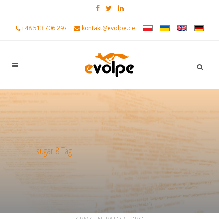
+48 513 706 297
kontakt@evolpe.de
sugar 8 Tag
ALL
ALLGEMEIN
ANKÜNDIGUNGEN
CRM GENERATOR - ORO