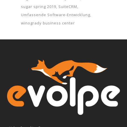
sugar spring 2019
SuiteCRM
Umfassende Software-Entwicklung
winogrady business center