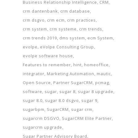
Business Relationship Intelligence
CRM
crm dantenbank
crm database
crm dsgvo
crm ecm
crm practices
crm system
crm systeme
crm trends
crm trends 2019
dms system
ecm System
evolpe
eVolpe Consulting Group
evolpe software house
Features to remember
hint
homeoffice
integrator
Marketing Automation
mautic
Open Source
Partner SugarCRM
pcmag
software
sugar
sugar 8
sugar 8 upgrade
sugar 8.0
sugar 8.0 dsgvo
sugar 9
sugarbpm
SugarCRM
sugar crm
sugarcrm DSGVO
SugarCRM Elite Partner
sugarcrm upgrade
Sugar Partner Advisory Board