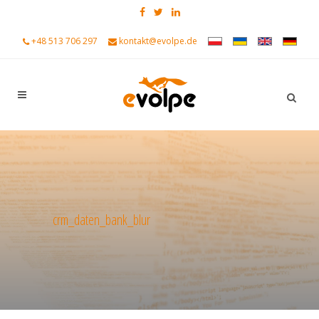
+48 513 706 297
kontakt@evolpe.de
crm_daten_bank_blur