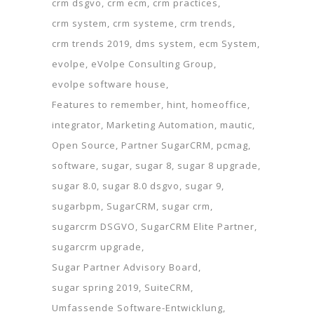
crm dsgvo
crm ecm
crm practices
crm system
crm systeme
crm trends
crm trends 2019
dms system
ecm System
evolpe
eVolpe Consulting Group
evolpe software house
Features to remember
hint
homeoffice
integrator
Marketing Automation
mautic
Open Source
Partner SugarCRM
pcmag
software
sugar
sugar 8
sugar 8 upgrade
sugar 8.0
sugar 8.0 dsgvo
sugar 9
sugarbpm
SugarCRM
sugar crm
sugarcrm DSGVO
SugarCRM Elite Partner
sugarcrm upgrade
Sugar Partner Advisory Board
sugar spring 2019
SuiteCRM
Umfassende Software-Entwicklung