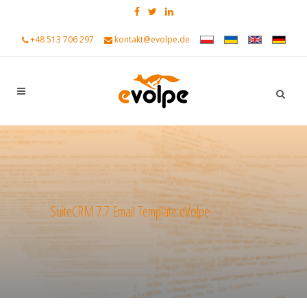
+48 513 706 297
kontakt@evolpe.de
SuiteCRM 7.7 Email Template eVolpe