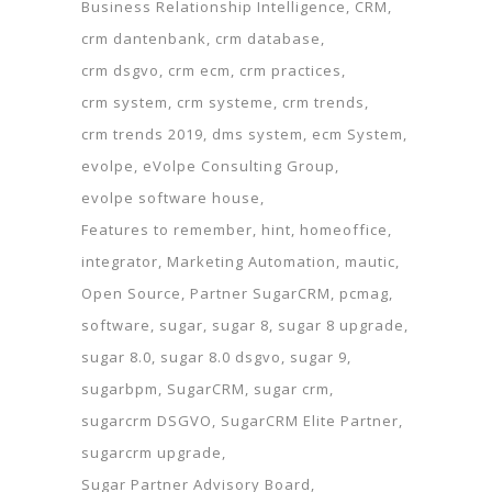
Business Relationship Intelligence
CRM
crm dantenbank
crm database
crm dsgvo
crm ecm
crm practices
crm system
crm systeme
crm trends
crm trends 2019
dms system
ecm System
evolpe
eVolpe Consulting Group
evolpe software house
Features to remember
hint
homeoffice
integrator
Marketing Automation
mautic
Open Source
Partner SugarCRM
pcmag
software
sugar
sugar 8
sugar 8 upgrade
sugar 8.0
sugar 8.0 dsgvo
sugar 9
sugarbpm
SugarCRM
sugar crm
sugarcrm DSGVO
SugarCRM Elite Partner
sugarcrm upgrade
Sugar Partner Advisory Board