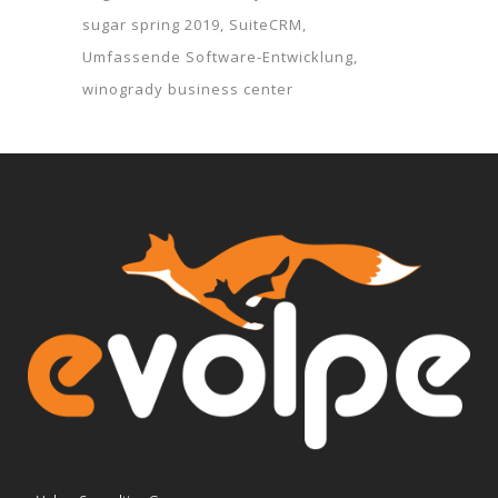
sugar spring 2019
SuiteCRM
Umfassende Software-Entwicklung
winogrady business center