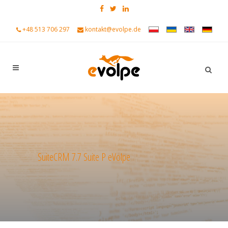
+48 513 706 297
kontakt@evolpe.de
SuiteCRM 7.7 Suite P eVolpe