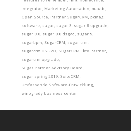
Features to remember
hint
homeoffice
integrator
Marketing Automation
mautic
Open Source
Partner SugarCRM
pcmag
software
sugar
sugar 8
sugar 8 upgrade
sugar 8.0
sugar 8.0 dsgvo
sugar 9
sugarbpm
SugarCRM
sugar crm
sugarcrm DSGVO
SugarCRM Elite Partner
sugarcrm upgrade
Sugar Partner Advisory Board
sugar spring 2019
SuiteCRM
Umfassende Software-Entwicklung
winogrady business center