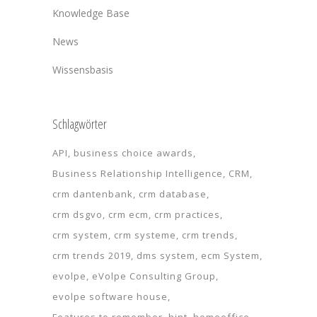
Knowledge Base
News
Wissensbasis
Schlagwörter
API
business choice awards
Business Relationship Intelligence
CRM
crm dantenbank
crm database
crm dsgvo
crm ecm
crm practices
crm system
crm systeme
crm trends
crm trends 2019
dms system
ecm System
evolpe
eVolpe Consulting Group
evolpe software house