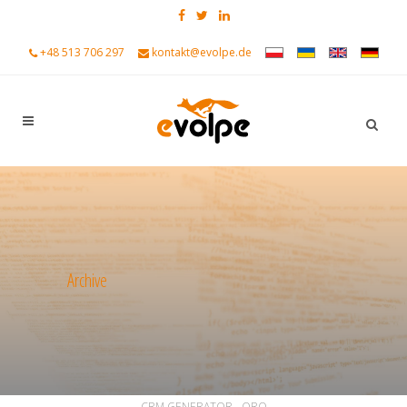
+48 513 706 297
kontakt@evolpe.de
Archive
ALL
ALLGEMEIN
ANKÜNDIGUNGEN
CRM GENERATOR - ORO