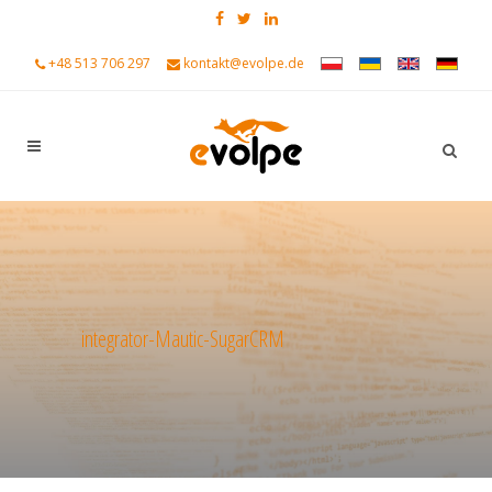
+48 513 706 297
kontakt@evolpe.de
integrator-Mautic-SugarCRM