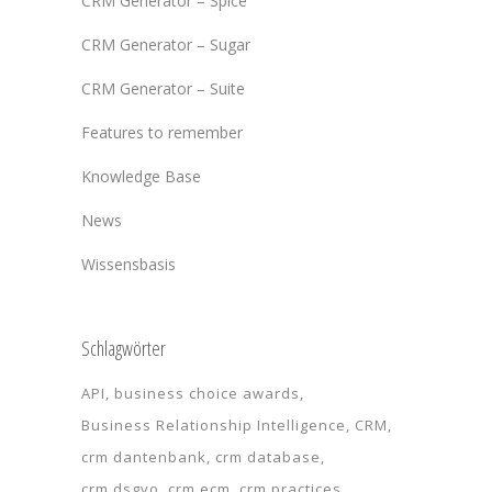
CRM Generator – Spice
CRM Generator – Sugar
CRM Generator – Suite
Features to remember
Knowledge Base
News
Wissensbasis
Schlagwörter
API
business choice awards
Business Relationship Intelligence
CRM
crm dantenbank
crm database
crm dsgvo
crm ecm
crm practices