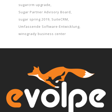
sugarcrm upgrade
Sugar Partner Advisory Board
sugar spring 2019
SuiteCRM
Umfassende Software-Entwicklung
winogrady business center