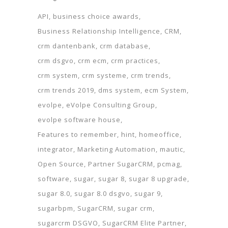
API
business choice awards
Business Relationship Intelligence
CRM
crm dantenbank
crm database
crm dsgvo
crm ecm
crm practices
crm system
crm systeme
crm trends
crm trends 2019
dms system
ecm System
evolpe
eVolpe Consulting Group
evolpe software house
Features to remember
hint
homeoffice
integrator
Marketing Automation
mautic
Open Source
Partner SugarCRM
pcmag
software
sugar
sugar 8
sugar 8 upgrade
sugar 8.0
sugar 8.0 dsgvo
sugar 9
sugarbpm
SugarCRM
sugar crm
sugarcrm DSGVO
SugarCRM Elite Partner