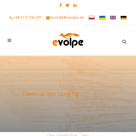
+48 513 706 297
kontakt@evolpe.de
Commercial Open Source Tag
ALL
ALLGEMEIN
ANKÜNDIGUNGEN
CRM GENERATOR - ORO