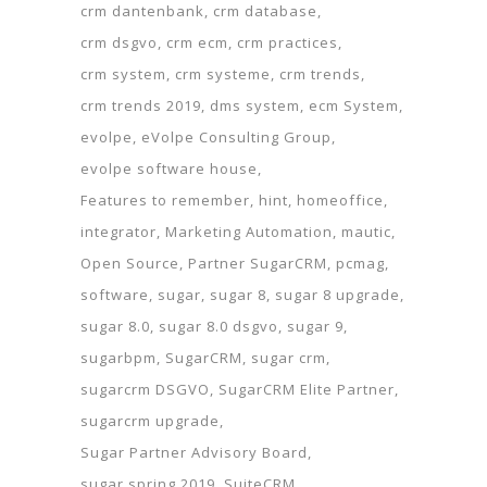
crm dantenbank
crm database
crm dsgvo
crm ecm
crm practices
crm system
crm systeme
crm trends
crm trends 2019
dms system
ecm System
evolpe
eVolpe Consulting Group
evolpe software house
Features to remember
hint
homeoffice
integrator
Marketing Automation
mautic
Open Source
Partner SugarCRM
pcmag
software
sugar
sugar 8
sugar 8 upgrade
sugar 8.0
sugar 8.0 dsgvo
sugar 9
sugarbpm
SugarCRM
sugar crm
sugarcrm DSGVO
SugarCRM Elite Partner
sugarcrm upgrade
Sugar Partner Advisory Board
sugar spring 2019
SuiteCRM