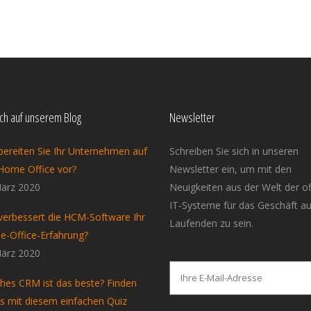
ich auf unserem Blog
Newsletter
bereiten Sie Ihr Unternehmen auf
Schreiben Sie sich in unseren
Home Office vor?
Newsletter ein, um mit den
ärz 2020
Neuigkeiten aus der Welt der o
IT-Systeme für das Geschäft a
verbessert die HCM-Software Ihr
Laufenden zu sein.
-Office-Erfahrung?
ärz 2020
hes CRM ist das beste? Finden
es mit diesem einfachen Quiz