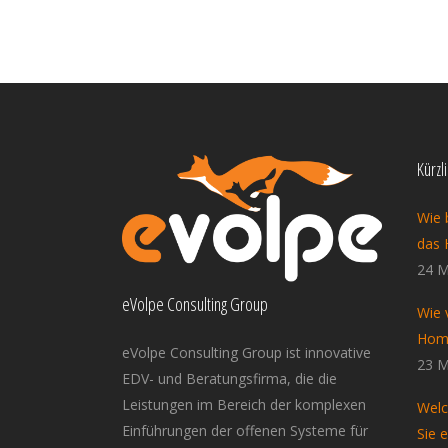
Kürzl
Wie 
das 
24 M
eVolpe Consulting Group
Wie 
Home
eVolpe Consulting Group ist innovative
23 M
EDV- und Beratungsfirma, die die
Leistungen im Bereich der komplexen
Welc
Einführungen der offenen Systeme für
Sie 