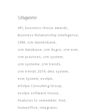
Schlagwörter
API
business choice awards
Business Relationship Intelligence
CRM
crm dantenbank
crm database
crm dsgvo
crm ecm
crm practices
crm system
crm systeme
crm trends
crm trends 2019
dms system
ecm System
evolpe
eVolpe Consulting Group
evolpe software house
Features to remember
hint
homeoffice
integrator