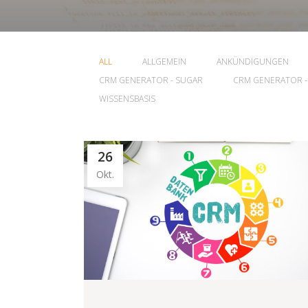
ALL
ALLGEMEIN
ANKÜNDIGUNGEN
CRM GENERATOR - SUGAR
CRM GENERATOR -
WISSENSBASIS
26
Okt.