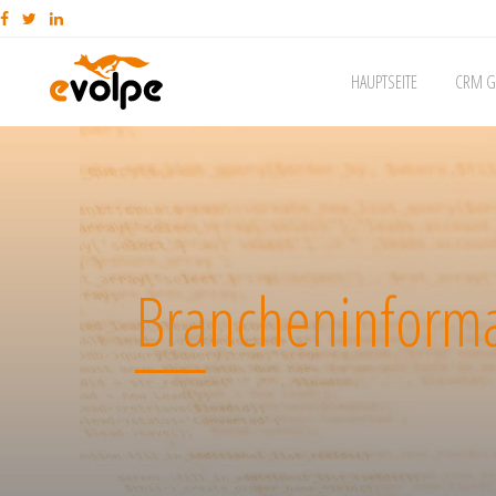
HAUPTSEITE
CRM G
Brancheninforma