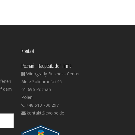
Kontakt
Poznań - Hauptsitz der Firma
Winogrady Business Center
ffenen
Aleje Solidarności 46
uf dem
61-696 Poznań
Polen
+48 513 706 297
kontakt@evolpe.de