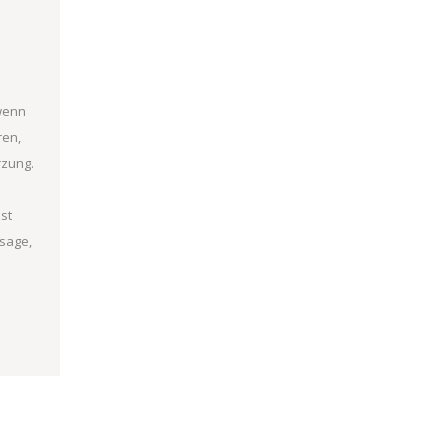
wenn
ren,
rzung.
st
sage,