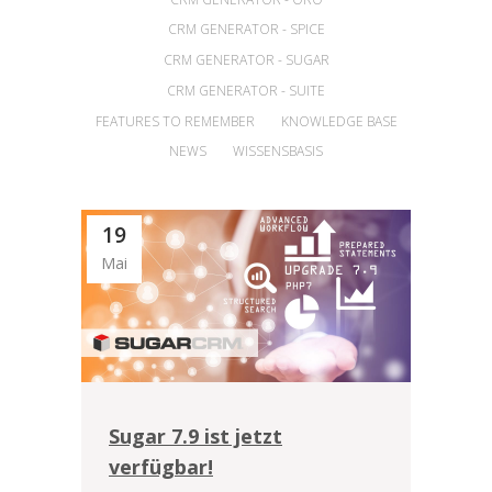
CRM GENERATOR - SPICE
CRM GENERATOR - SUGAR
CRM GENERATOR - SUITE
FEATURES TO REMEMBER
KNOWLEDGE BASE
NEWS
WISSENSBASIS
19
Mai
Sugar 7.9 ist jetzt
verfügbar!