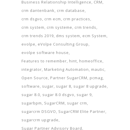
Business Relationship Intelligence
CRM
crm dantenbank
crm database
crm dsgvo
crm ecm
crm practices
crm system
crm systeme
crm trends
crm trends 2019
dms system
ecm System
evolpe
eVolpe Consulting Group
evolpe software house
Features to remember
hint
homeoffice
integrator
Marketing Automation
mautic
Open Source
Partner SugarCRM
pcmag
software
sugar
sugar 8
sugar 8 upgrade
sugar 8.0
sugar 8.0 dsgvo
sugar 9
sugarbpm
SugarCRM
sugar crm
sugarcrm DSGVO
SugarCRM Elite Partner
sugarcrm upgrade
Sugar Partner Advisory Board