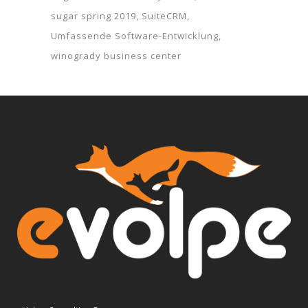
sugar spring 2019
SuiteCRM
Umfassende Software-Entwicklung
winogrady business center