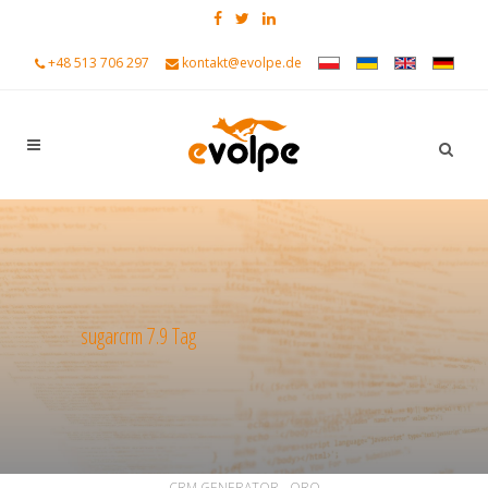
+48 513 706 297
kontakt@evolpe.de
sugarcrm 7.9 Tag
ALL
ALLGEMEIN
ANKÜNDIGUNGEN
CRM GENERATOR - ORO